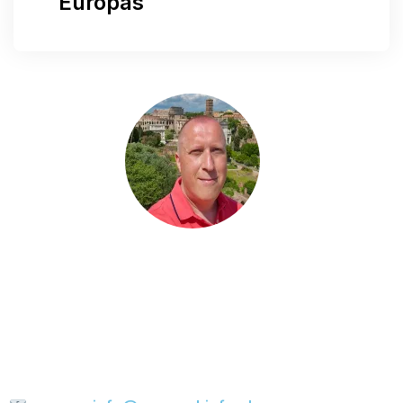
Europas
Hast du eine Frage?
Hast du eine Frage, möchtest du etwas mit mir
teilen oder suchst du nach weiteren Tipps für
deine Städtereise? Dann schick mir gerne eine
Nachricht. Ich helfe dir gerne weiter und werde
versuchen, deine E-Mail so schnell wie möglich
zu beantworten.