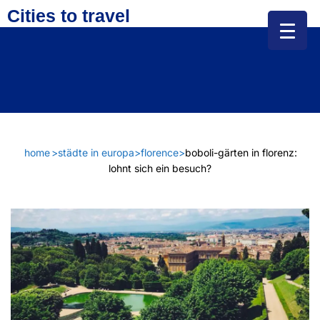
Cities to travel
home
>
städte in europa
>
florence
>
boboli-gärten in florenz:
lohnt sich ein besuch?