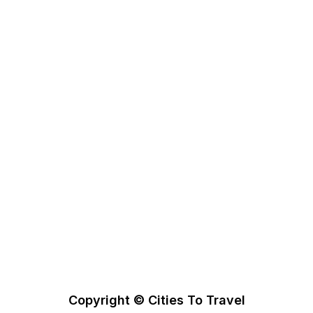
Haftungsausschluss
Datenschutzerklärung
Cookie-Richtlinie
Partner
New York Info
Booking.com
Viator
GetYourGuide
Go City
Folge Cities To Travel
Copyright © Cities To Travel