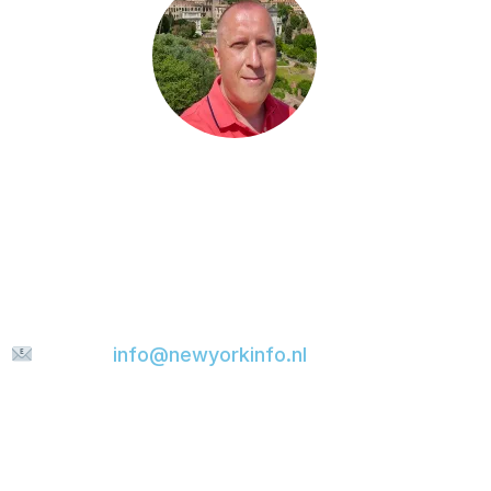
Hast du eine Frage, möchtest du etwas mit mir
teilen oder suchst du nach weiteren Tipps für
deine Städtereise? Dann schick mir gerne eine
Nachricht. Ich helfe dir gerne weiter und werde
versuchen, deine E-Mail so schnell wie möglich
zu beantworten.
E-mail:
info@newyorkinfo.nl
Informationen
Über uns
Kontakt