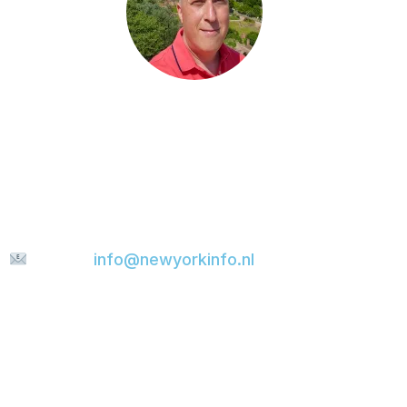
Hast du eine Frage, möchtest du etwas mit mir
teilen oder suchst du nach weiteren Tipps für
deine Städtereise? Dann schick mir gerne eine
Nachricht. Ich helfe dir gerne weiter und werde
versuchen, deine E-Mail so schnell wie möglich
zu beantworten.
E-mail:
info@newyorkinfo.nl
Informationen
Über uns
Kontakt
Haftungsausschluss
Datenschutzerklärung