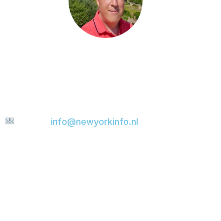
Heb je een vraag, wil je iets met me delen of
ben je op zoek naar meer tips voor jouw
stedentrip? Stuur me gerust een bericht. Ik
help je graag verder en probeer je e-mail zo
snel mogelijk te beantwoorden.
E-mail:
info@newyorkinfo.nl
Informatie
Over ons
Contact
Disclaimer
Privacyverklaring
Cookie policy