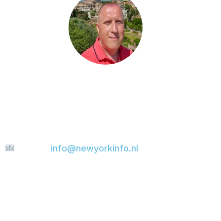
Heb je een vraag, wil je iets met me delen of
ben je op zoek naar meer tips voor jouw
stedentrip? Stuur me gerust een bericht. Ik
help je graag verder en probeer je e-mail zo
snel mogelijk te beantwoorden.
E-mail:
info@newyorkinfo.nl
Informatie
Over ons
Contact
Disclaimer