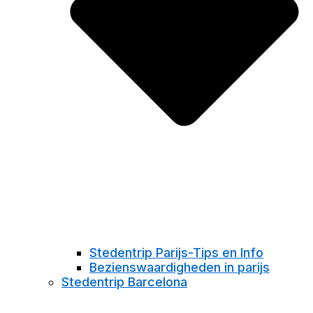
Stedentrip Parijs-Tips en Info
Bezienswaardigheden in parijs
Stedentrip Barcelona