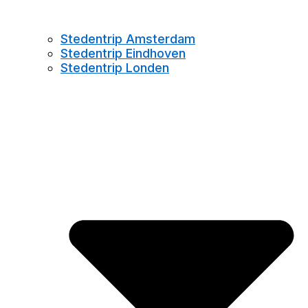
Stedentrip Amsterdam
Stedentrip Eindhoven
Stedentrip Londen