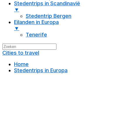
Stedentrips in Scandinavië
▼
Stedentrip Bergen
Eilanden in Europa
▼
Tenerife
Cities to travel
Home
Stedentrips in Europa