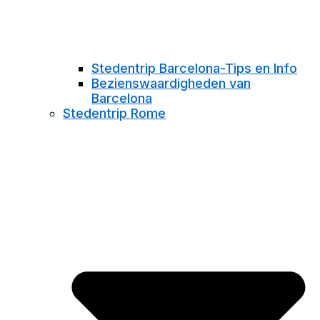
Stedentrip Barcelona-Tips en Info
Bezienswaardigheden van
Barcelona
Stedentrip Rome