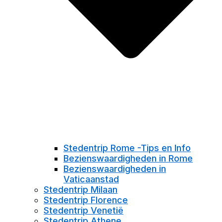
Stedentrip Rome -Tips en Info
Bezienswaardigheden in Rome
Bezienswaardigheden in
Vaticaanstad
Stedentrip Milaan
Stedentrip Florence
Stedentrip Venetië
Stedentrip Athene