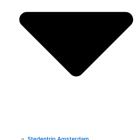
Stedentrip Amsterdam