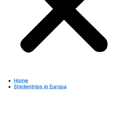
Home
Stedentrips in Europa