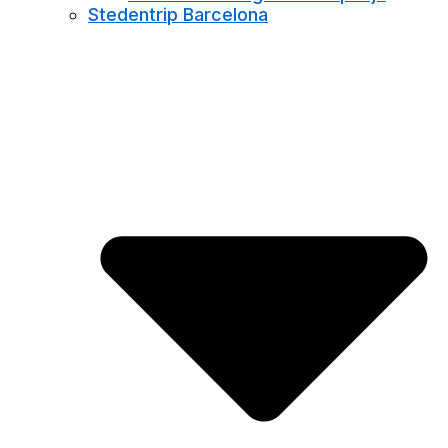
Stedentrip Barcelona