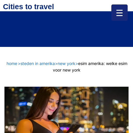
Cities to travel
home
>
steden in amerika
>
new york
>
esim amerika: welke esim
voor new york