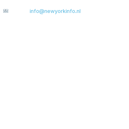
E-mail:
info@newyorkinfo.nl
Informatie
Over ons
Contact
Disclaimer
Privacyverklaring
Cookie policy
Partners
New York Info
Booking.com
Viator
GetYourGuide
Go City