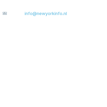
snel mogelijk te beantwoorden.
E-mail:
info@newyorkinfo.nl
Informatie
Over ons
Contact
Disclaimer
Privacyverklaring
Cookie policy
Partners
New York Info
Booking.com
Viator
GetYourGuide
Go City