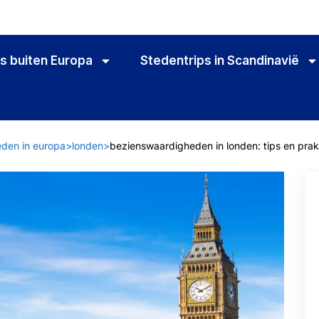
s buiten Europa
Stedentrips in Scandinavië
eden in europa
>
londen
>
bezienswaardigheden in londen: tips en prak