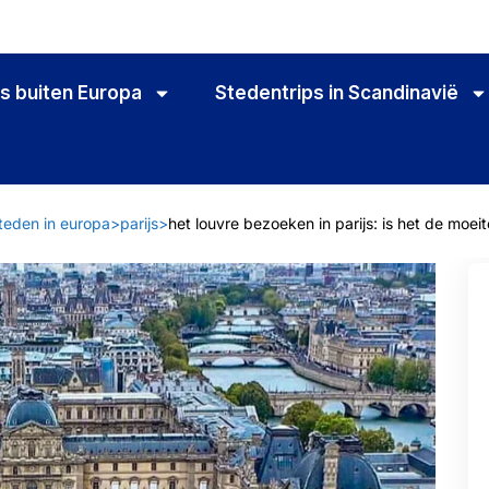
s buiten Europa
Stedentrips in Scandinavië
teden in europa
>
parijs
>
het louvre bezoeken in parijs: is het de moei