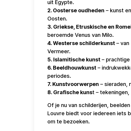
uit Egypte.
2. Oosterse oudheden
– kunst e
Oosten.
3. Griekse, Etruskische en Rom
beroemde Venus van Milo.
4. Westerse schilderkunst
– van 
Vermeer.
5. Islamitische kunst
– prachtige 
6. Beeldhouwkunst
– indrukwekke
periodes.
7. Kunstvoorwerpen
– sieraden, 
8. Grafische kuns
t – tekeningen,
Of je nu van schilderijen, beeld
Louvre biedt voor iedereen iets 
om te bezoeken.