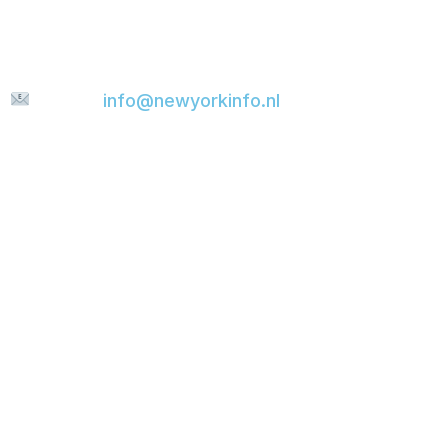
stedentrip? Stuur me gerust een bericht. Ik
help je graag verder en probeer je e-mail zo
snel mogelijk te beantwoorden.
E-mail:
info@newyorkinfo.nl
Informatie
Over ons
Contact
Disclaimer
Privacyverklaring
Cookie policy
Partners
New York Info
Booking.com
Viator
GetYourGuide